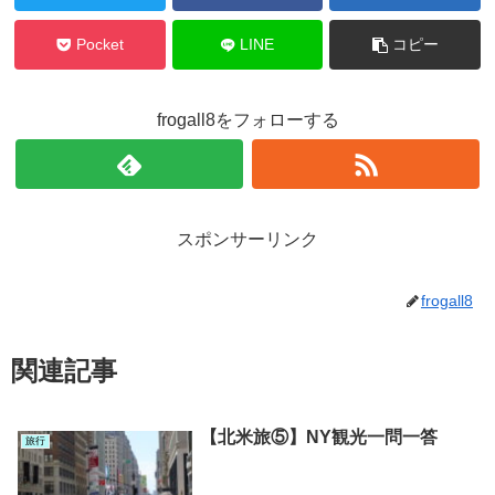
Pocket
LINE
コピー
frogall8をフォローする
スポンサーリンク
frogall8
関連記事
【北米旅⑤】NY観光一問一答
旅行