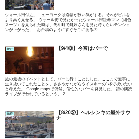
ウォール街付近。ニューヨークは道幅が狭い気がする。それがビルを
より高く見せる。 ウォール街で見たかったウォール街証券マン（紺色
スーツ）を見られた時は、先斗町で舞妓さんを見た時くらいテンショ
ンが上がった。 お台場のようにすぐそこにあるの...
【9/4③】今宵はバーで
旅行
旅の最後のイベントとして、バーに行くことにした。ここまで無事に
生き抜いてこれたことを、ささやかながらウイスキーの1杯で祝いたい
と考えた。 Google mapsで偶然、個性的なバーを発見した。 詩の朗読
ライブが行われているという。 2...
【8/20②】ヘルシンキの屋外サウ
旅行
ナ