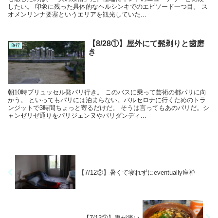
したい。 印象に残った具体的なヘルシンキでのエピソード一つ目。 ス
オメンリンナ要塞というエリアを観光していた...
【8/28①】屋外にて髭剃りと歯磨
旅行
き
朝10時ブリュッセル発パリ行き。 このバスに乗って芸術の都パリに向
かう。 といってもパリには泊まらない。バルセロナに行くためのトラ
ンジットで3時間ちょっと寄るだけだ。 そうは言ってもあのパリだ。シ
ャンゼリゼ通りをパリジェンヌやパリダンディ...
【7/12②】暑くて寝れずにeventually座禅
【7/13②】腹が痛い