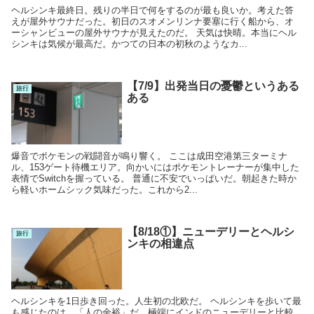
ヘルシンキ最終日。残りの半日で何をするのが最も良いか。考えた答
えが屋外サウナだった。初日のスオメンリンナ要塞に行く船から、オ
ーシャンビューの屋外サウナが見えたのだ。 天気は快晴。本当にヘル
シンキは気候が最高だ。かつての日本の初秋のようなカ...
【7/9】出発当日の憂鬱というある
旅行
ある
爆音でポケモンの戦闘音が鳴り響く。 ここは成田空港第三ターミナ
ル、153ゲート待機エリア。向かいにはポケモントレーナーが集中した
表情でSwitchを握っている。 普通に不安でいっぱいだ。朝起きた時か
ら軽いホームシック気味だった。これから2...
【8/18①】ニューデリーとヘルシ
旅行
ンキの相違点
ヘルシンキを1日歩き回った。人生初の北欧だ。 ヘルシンキを歩いて最
も感じたのは、「人の余裕」だ。極端にインドのニューデリーと比較