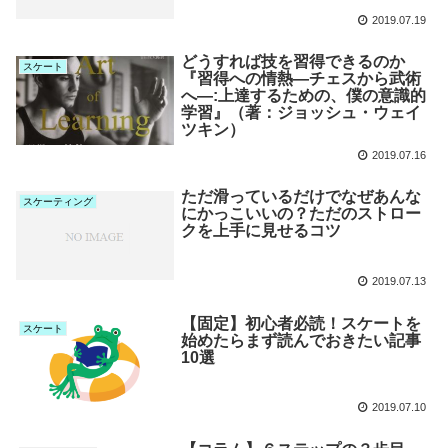
2019.07.19
どうすれば技を習得できるのか
スケート
『習得への情熱―チェスから武術
へ―:上達するための、僕の意識的
学習』（著：ジョッシュ・ウェイ
ツキン）
2019.07.16
ただ滑っているだけでなぜあんな
スケーティング
にかっこいいの？ただのストロー
クを上手に見せるコツ
2019.07.13
【固定】初心者必読！スケートを
スケート
始めたらまず読んでおきたい記事
10選
2019.07.10