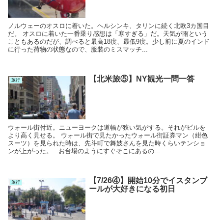
ノルウェーのオスロに着いた。ヘルシンキ、タリンに続く北欧3カ国目
だ。 オスロに着いた一番乗り感想は「寒すぎる」だ。天気が雨という
こともあるのだが、調べると最高18度、最低9度。少し前に夏のインド
に行った荷物の状態なので、服装のミスマッチ...
【北米旅⑤】NY観光一問一答
旅行
ウォール街付近。ニューヨークは道幅が狭い気がする。それがビルを
より高く見せる。 ウォール街で見たかったウォール街証券マン（紺色
スーツ）を見られた時は、先斗町で舞妓さんを見た時くらいテンショ
ンが上がった。 お台場のようにすぐそこにあるの...
【7/26④】開始10分でイスタンブ
旅行
ールが大好きになる初日