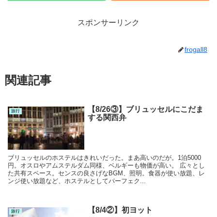
スポンサーリンク
frogall8
関連記事
【8/26③】ブリュッセルにこだま
旅行
する関西弁
ブリュッセルのホステルはきれいだった。まあ高いのだが。1泊5000
円。オスロやアムステルダム同様、ベルギーも物価が高い。 広々とし
た共有スペース。センスの良さげなBGM、照明。食器が使い放題、レ
ンジ使い放題など、ホステルとしてパーフェク...
【8/4②】初ヨット
旅行