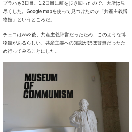
プラハも3日目。1,2日目に町を歩き回ったので、大所は見
尽くした。Google mapを使って見つけたのが「共産主義博
物館」というところだ。
チェコはww2後、共産主義陣営だったため、このような博
物館があるらしい。共産主義への知識がほぼ皆無だったた
め行ってみることにした。