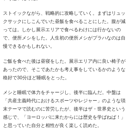
ストイックながら、戦略的に攻略していく。まずはリュッ
クサックにしこんでいた昼飯を食べることにした。腹が減
っては。しかし展示エリアで食べるわけには行かないの
で、便所メシをした。人生初の便所メシがプラハなのは自
慢できるかもしれない。
ご飯を食べた後は昼寝をした。展示エリア内に良い椅子が
あったので、そこであたかも考え事をしているかのような
格好で30分ほど睡眠をとった。
メシと睡眠で体力をチャージし、後半に臨んだ。中盤は
「共産主義時代におけるスポーツやレジャー」のような瑣
末テーマで読むのに苦労したが、後半はザ・世界史という
感じで、「ヨーロッパに来たからには歴史を学ばねば！」
と思っていた自分と相性が良く楽しく読めた。