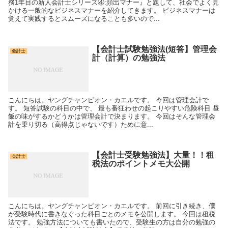
務1年目の新人会計士シリーズ④:頻出マナー』と題して、社会でよく見
かける一般的なビジネスマナーを紹介してきます。 ビジネスマナーは
覚えて実践するとスムーズになることも多いので...
【会計士試験勉強法(短答】管理会
会計士
計（計算）の勉強法
こんにちは。ヤングチャンピオン・カエルです。 今回は管理会計で
す。 短答試験の科目の中で、 最も番狂わせの起こりやすい危険科目 昼
飯の味がするかどうかは管理会計で決まります。 今回はそんな管理会
計を乗り切る（高得点じゃないです）ために意...
【会計士受験勉強法】大量！！租
会計士
税法のポイントメモ大公開
こんにちは。ヤングチャンピオン・カエルです。 前回に引き続き、僕
が受験時代に書きなぐった科目ごとのメモを公開します。 今回は租税
法です。 勉強方法についても書いたので、受験生の方は自分の勉強の