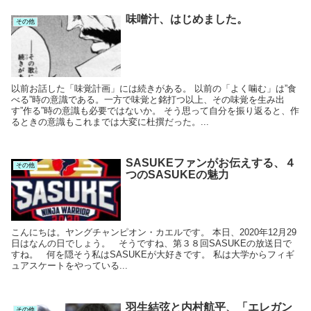
味噌汁、はじめました。
その他
以前お話した「味覚計画」には続きがある。 以前の「よく噛む」は”食
べる”時の意識である。一方で味覚と銘打つ以上、その味覚を生み出
す”作る”時の意識も必要ではないか。 そう思って自分を振り返ると、作
るときの意識もこれまでは大変に杜撰だった。...
SASUKEファンがお伝えする、４
その他
つのSASUKEの魅力
こんにちは。ヤングチャンピオン・カエルです。 本日、2020年12月29
日はなんの日でしょう。 そうですね、第３８回SASUKEの放送日で
すね。 何を隠そう私はSASUKEが大好きです。 私は大学からフィギ
ュアスケートをやっている...
羽生結弦と内村航平、「エレガン
その他